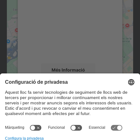
Necessitem el vostre
consentiment per carregar el
servei Google Maps!
Utilitzem un servei de tercers per incrustar
contingut del mapa que pugui recollir dades
sobre la vostra activitat. Reviseu-ne els
detalls i accepteu el servei per veure el
mapa.
Més Informació
Accepta
Contacte
powered by
Usercentrics Consent
Management Platform
Formulari de contacte