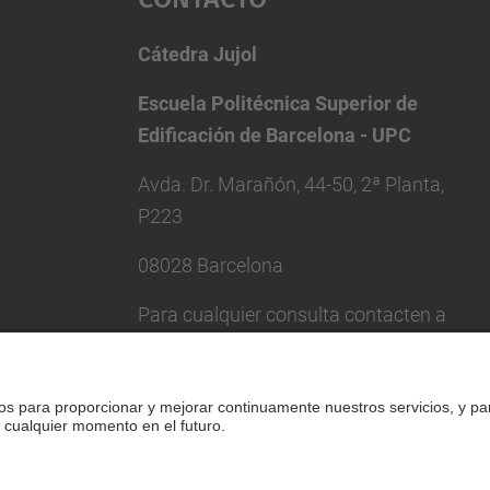
Cátedra Jujol
Escuela Politécnica Superior de
Edificación de Barcelona - UPC
Avda. Dr. Marañón, 44-50, 2ª Planta,
P223
08028 Barcelona
Para cualquier consulta contacten a
través de: catedra.jujol@upc.edu
Formulario de contacto