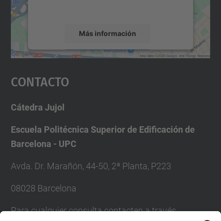
servicio para ver este mapa.
Más información
Aceptar
Contacto
powered by
Usercentrics Consent
Management Platform
Cátedra Jujol
Escuela Politécnica Superior de Edificación de
Barcelona - UPC
Avda. Dr. Marañón, 44-50, 2ª Planta, P223
08028 Barcelona
Para cualquier consulta contacten a través