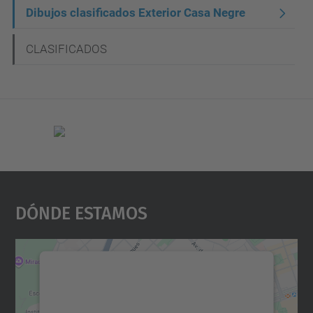
c
Dibujos clasificados Exterior Casa Negre
i
CLASIFICADOS
ó
n
Dónde Estamos
Necesitamos su consentimiento
para cargar el servicio Google
Maps.