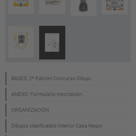
N
BASES: 2ª Edición Concurso Dibujo
a
ANEXO: Formulario Inscripción.
v
e
ORGANIZACIÓN
g
Dibujos clasificados Interior Casa Negre
a