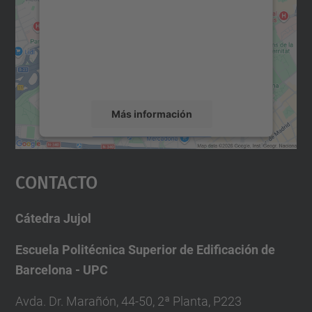
Utilizamos un servicio de terceros para
incrustar contenido de mapas que puede
recopilar datos sobre su actividad. Le
rogamos que revise los detalles y acepte el
servicio para ver este mapa.
Más información
Aceptar
Contacto
powered by
Usercentrics Consent
Management Platform
Cátedra Jujol
Escuela Politécnica Superior de Edificación de
Barcelona - UPC
Avda. Dr. Marañón, 44-50, 2ª Planta, P223